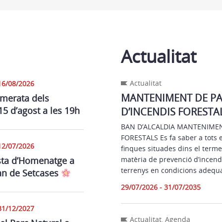
Actualitat
Actualitat
16/08/2026
MANTENIMENT DE PAR
merata dels
15 d’agost a les 19h
D’INCENDIS FORESTA
BAN D’ALCALDIA MANTENIMENT
FORESTALS Es fa saber a tots el
12/07/2026
finques situades dins el term
sta d’Homenatge a
matèria de prevenció d’incendi
terrenys en condicions adequa
an de Setcases
29/07/2026 - 31/07/2035
31/12/2027
Actualitat
,
Agenda