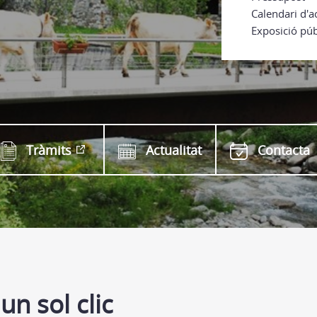
Calendari d'ac
Exposició púb
Tràmits
Actualitat
Contacta
un sol clic