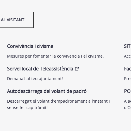
AL VISITANT
Convivència i civisme
SI
Mesures per fomentar la convivència i el civisme.
Acc
Servei local de Teleassistència
Fac
Demana'l al teu ajuntament!
Pre
Autodescàrrega del volant de padró
PO
Descarrega't el volant d'empadronament a l'instant i
A a
sense fer cap tràmit!
d'O