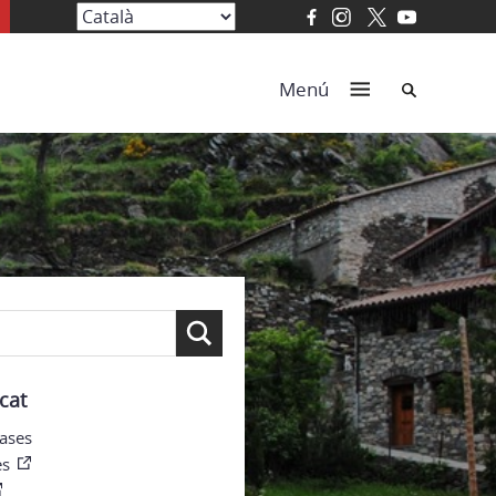
Cerca
Menú
cat
ases
es