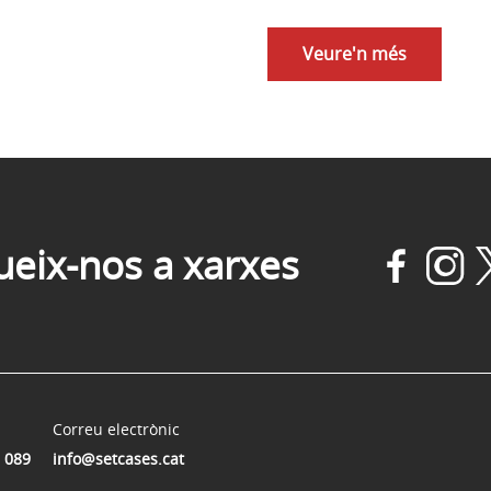
Veure'n més
ueix-nos a xarxes
Correu electrònic
 089
info@setcases.cat