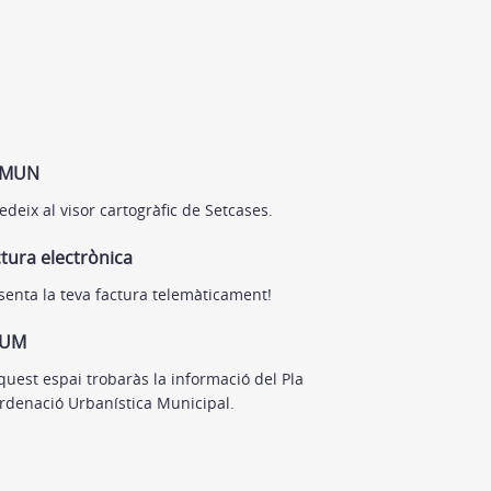
TMUN
edeix al visor cartogràfic de Setcases.
tura electrònica
senta la teva factura telemàticament!
UM
quest espai trobaràs la informació del Pla
rdenació Urbanística Municipal.