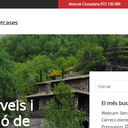
Atenció Ciutadana 972 136 089
etcases
veis i
El més bus
Webcam Setc
ió de
Càrrecs elect
Pressupost