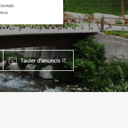
tivitats
lica
Tauler d'anuncis