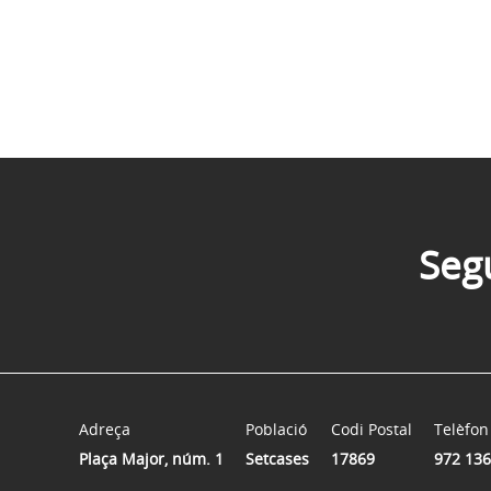
Seg
Adreça
Població
Codi Postal
Telèfon
Plaça Major, núm. 1
Setcases
17869
972 136