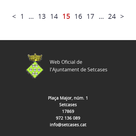
<
1
…
13
14
15
16
17
…
24
>
Web Oficial de
l'Ajuntament de Setcases
Plaça Major, núm. 1
Setcases
17869
972 136 089
info@setcases.cat