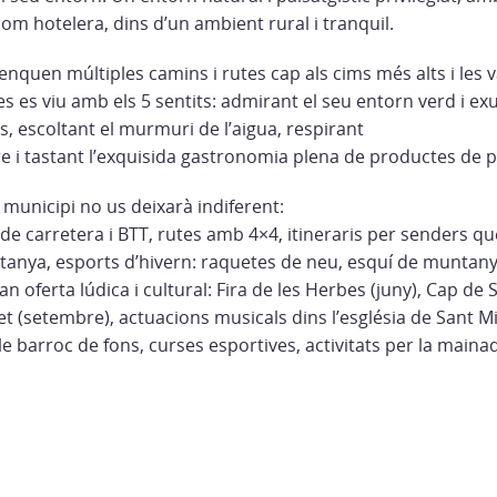
om hotelera, dins d’un ambient rural i tranquil.
nquen múltiples camins i rutes cap als cims més alts i les 
es es viu amb els 5 sentits: admirant el seu entorn verd i ex
s, escoltant el murmuri de l’aigua, respirant
re i tastant l’exquisida gastronomia plena de productes de p
l municipi no us deixarà indiferent:
de carretera i BTT, rutes amb 4×4, itineraris per senders q
tanya, esports d’hivern: raquetes de neu, esquí de muntanya
ran oferta lúdica i cultural: Fira de les Herbes (juny), Cap 
olet (setembre), actuacions musicals dins l’església de Sant 
le barroc de fons, curses esportives, activitats per la maina