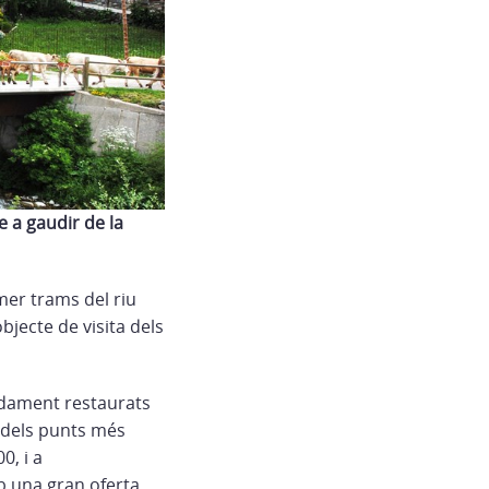
e a gaudir de la
imer trams del riu
bjecte de visita dels
adament restaurats
n dels punts més
0, i a
mb una gran oferta,