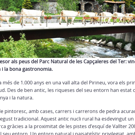
resor als peus del Parc Natural de les Capçaleres del Ter: vin
 i la bona gastronomia.
a més de 1.000 anys en una vall alta del Pirineu, vora els pr
tud. Des de ben antic, les riqueses del seu entorn han estat o
ya i la natura.
le pintoresc, amb cases, carrers i carrerons de pedra acur
egust tradicional. Aquest antic nucli rural ha esdevingut u
ca gràcies a la proximitat de les pistes d’esquí de Vallter 200
el seu entorn. Un entorn natural i paisatgístic privilegiat, a