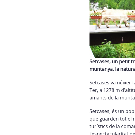
Setcases, un petit t
muntanya, la natura
Setcases va néixer f
Ter, a 1278 m d’alti
amants de la muntan
Setcases, és un pob
que guarden tot el r
turístics de la comar
l’espectacularitat d