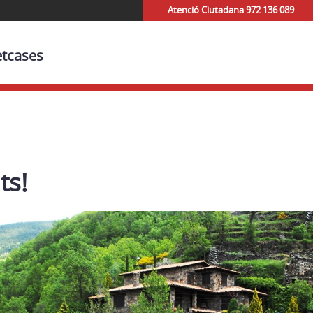
Atenció Ciutadana 972 136 089
etcases
ts!