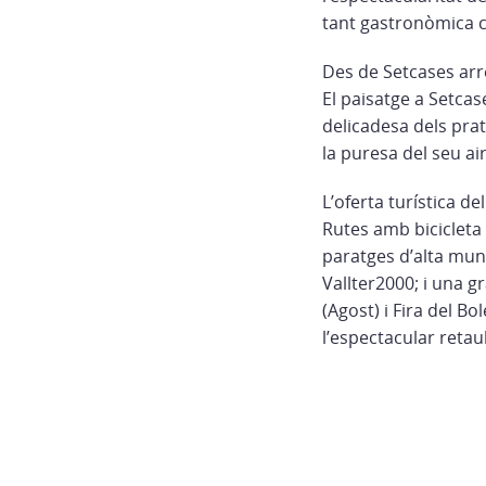
tant gastronòmica c
Des de Setcases arre
El paisatge a Setcas
delicadesa dels prat
la puresa del seu ai
L’oferta turística de
Rutes amb bicicleta 
paratges d’alta mun
Vallter2000; i una g
(Agost) i Fira del B
l’espectacular retau