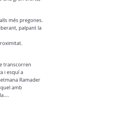
valls més pregones.
uberant, palpant la
roximitat.
ue transcorren
 i esquí a
de Setmana Ramader
Miquel amb
da….