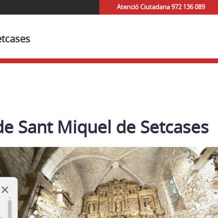
Atenció Ciutadana 972 136 089
etcases
de Sant Miquel de Setcases