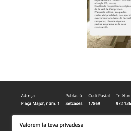
Adreça
Població
Codi Postal
Telèfon
Plaça Major, núm. 1
Setcases
17869
972 136
Horari
Valorem la teva privadesa
Dilluns a divendres de 9.30h a 13.30h