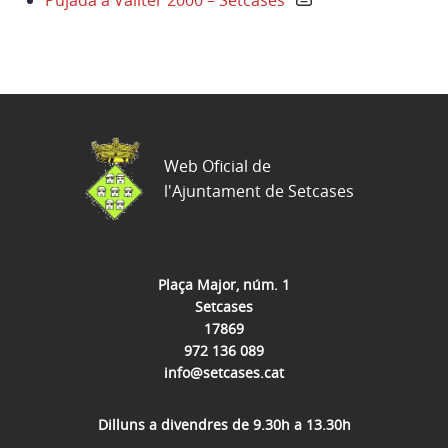
Pujada a Vallter 2000 – Setcases
Web Oficial de
l'Ajuntament de Setcases
Plaça Major, núm. 1
Setcases
17869
972 136 089
info@setcases.cat
Dilluns a divendres de 9.30h a 13.30h