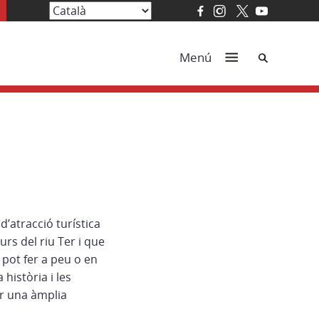
Cerca
Menú
’atracció turística
urs del riu Ter i que
 pot fer a peu o en
 història i les
ar una àmplia