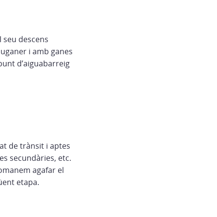
el seu descens
 juganer i amb ganes
punt d’aiguabarreig
t de trànsit i aptes
res secundàries, etc.
comanem agafar el
üent etapa.