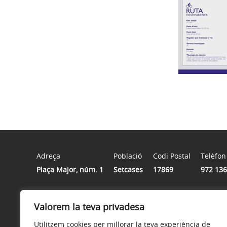
Adreça
Població
Codi Postal
Telèfon
Plaça Major, núm. 1
Setcases
17869
972 136
Horari
Valorem la teva privadesa
Dilluns a divendres de 9.30h a 13.30h
Utilitzem cookies per millorar la teva experiència de