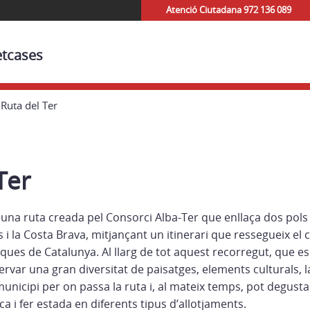
Atenció Ciutadana 972 136 089
etcases
Ruta del Ter
Ter
una ruta creada pel Consorci Alba-Ter que enllaça dos pols d
 i la Costa Brava, mitjançant un itinerari que ressegueix el c
ues de Catalunya. Al llarg de tot aquest recorregut, que es
ervar una gran diversitat de paisatges, elements culturals, la
unicipi per on passa la ruta i, al mateix temps, pot degust
a i fer estada en diferents tipus d’allotjaments.