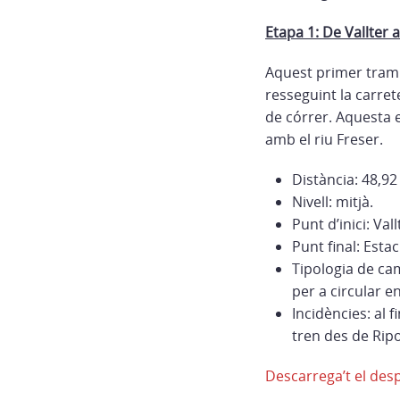
Etapa 1: De Vallter a
Aquest primer tram d
resseguint la carre
de córrer. Aquesta 
amb el riu Freser.
Distància: 48,9
Nivell: mitjà.
Punt d’inici: Val
Punt final: Estac
Tipologia de cam
per a circular en
Incidències: al
tren des de Ripo
Descarrega’t el desp