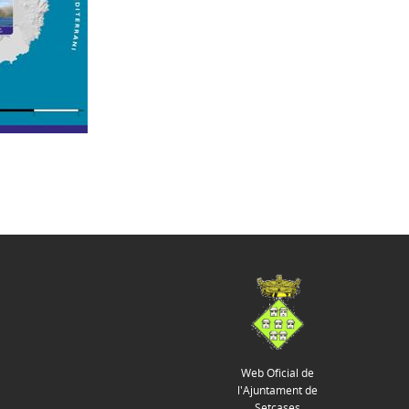
Web Oficial de
l'Ajuntament de
Setcases