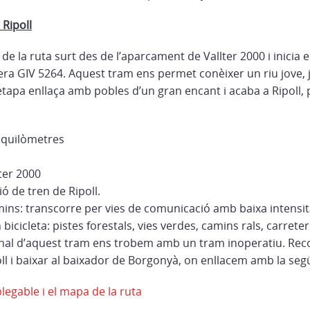
 Ripoll
e la ruta surt des de l’aparcament de Vallter 2000 i inicia 
tera GIV 5264. Aquest tram ens permet conèixer un riu jove,
etapa enllaça amb pobles d’un gran encant i acaba a Ripoll, 
2 quilòmetres
lter 2000
ió de tren de Ripoll.
ins: transcorre per vies de comunicació amb baixa intensita
 bicicleta: pistes forestals, vies verdes, camins rals, carrete
 final d’aquest tram ens trobem amb un tram inoperatiu. Re
ll i baixar al baixador de Borgonyà, on enllacem amb la seg
legable i el mapa de la ruta