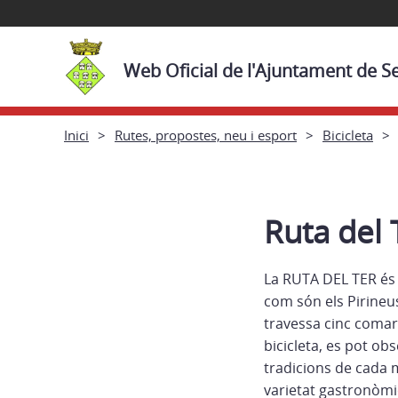
Web Oficial de l'Ajuntament de S
Inici
Rutes, propostes, neu i esport
Bicicleta
Ruta del 
La RUTA DEL TER és 
com són els Pirineus
travessa cinc comarq
bicicleta, es pot obs
tradicions de cada m
varietat gastronòmic