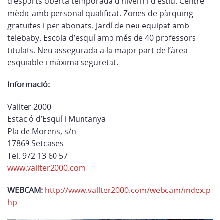
d’esports oberta temporada d’hivern i d’estiu. Centre
mèdic amb personal qualificat. Zones de pàrquing
gratuïtes i per abonats. Jardí de neu equipat amb
telebaby. Escola d’esquí amb més de 40 professors
titulats. Neu assegurada a la major part de l’àrea
esquiable i màxima seguretat.
Informació:
Vallter 2000
Estació d’Esquí i Muntanya
Pla de Morens, s/n
17869 Setcases
Tel. 972 13 60 57
www.vallter2000.com
WEBCAM:
http://www.vallter2000.com/webcam/index.p
hp