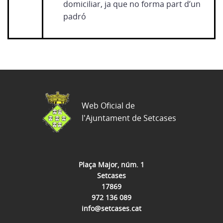
domiciliar, ja que no forma part d’un
padró
Web Oficial de
l'Ajuntament de Setcases
Plaça Major, núm. 1
Setcases
17869
972 136 089
info@setcases.cat