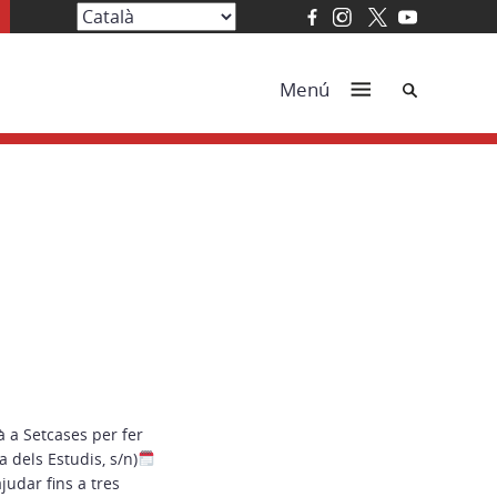
Cerca
Menú
à a Setcases per fer
a dels Estudis, s/n)
udar fins a tres