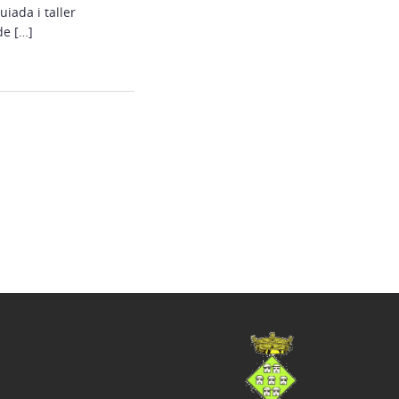
iada i taller
de […]