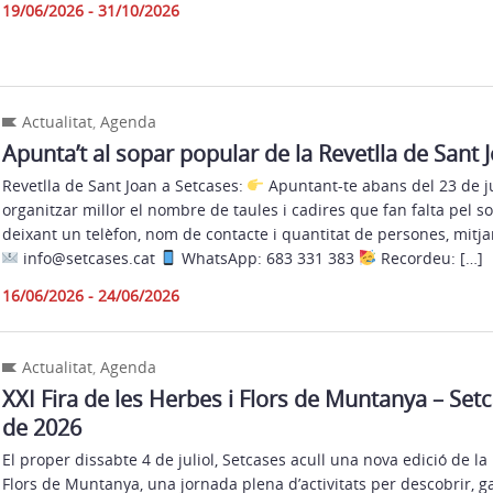
19/06/2026 - 31/10/2026
Actualitat
,
Agenda
Apunta’t al sopar popular de la Revetlla de Sant 
Revetlla de Sant Joan a Setcases:
Apuntant-te abans del 23 de j
organitzar millor el nombre de taules i cadires que fan falta pel s
deixant un telèfon, nom de contacte i quantitat de persones, mitj
info@setcases.cat
WhatsApp: 683 331 383
Recordeu: […]
16/06/2026 - 24/06/2026
Actualitat
,
Agenda
XXI Fira de les Herbes i Flors de Muntanya – Setca
de 2026
El proper dissabte 4 de juliol, Setcases acull una nova edició de la 
Flors de Muntanya, una jornada plena d’activitats per descobrir, ga