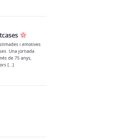
etcases
estimades i emotives
ases. Una jornada
més de 75 anys,
lors […]