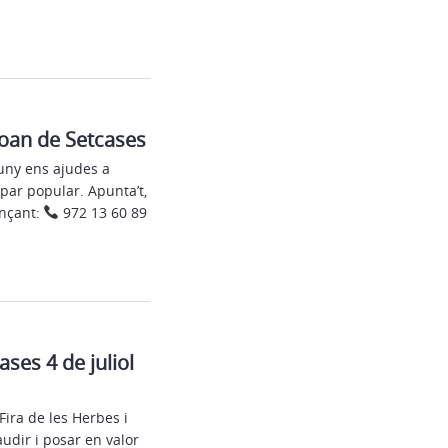
Joan de Setcases
uny ens ajudes a
opar popular. Apunta’t,
ançant:
972 13 60 89
ses 4 de juliol
Fira de les Herbes i
udir i posar en valor