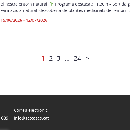
el nostre entorn natural.
Programa destacat: 11.30 h – Sortida gu
Farmaciola natural: descoberta de plantes medicinals de l’entorn 
15/06/2026 - 12/07/2026
1
2
3
…
24
>
Correu electrònic
 089
info@setcases.cat