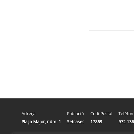
Adreça
Població
Codi Postal
Telèfon
Plaça Major, núm. 1
Setcases
17869
972 136