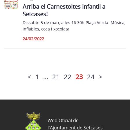
Arriba el Carnestoltes infantil a
Setcases!
Dissabte 5 de març a les 16:30h Plaça Verda: Música,
inflables, coca i xocolata
24/02/2022
<
1
…
21
22
23
24
>
Web Oficial de
l'Ajuntament de Setcases