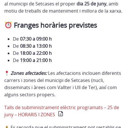
al municipi de Setcases el proper
dia 25 de juny
, amb
motiu de treballs de manteniment i millora de la xarxa.
Franges horàries previstes
De
07:30 a 09:00 h
De
08:30 a 13:00 h
De
18:00 a 22:00 h
De
19:00 a 21:00 h
Zones afectades:
Les afectacions inclouen diferents
carrers i zones del municipi de Setcases (nucli,
disseminats i àrees com Vallter i Ull de Ter), així com
alguns sectors propers.
Talls de subministrament elèctric programats – 25 de
juny – HORARIS I ZONES
Es recorda que el subministrament pot restablir-se