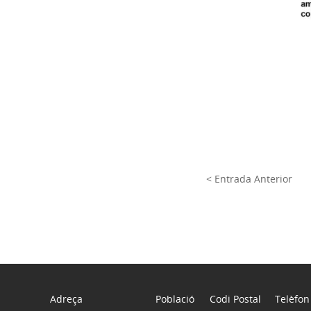
< Entrada Anterior
Adreça
Població
Codi Postal
Telèfon