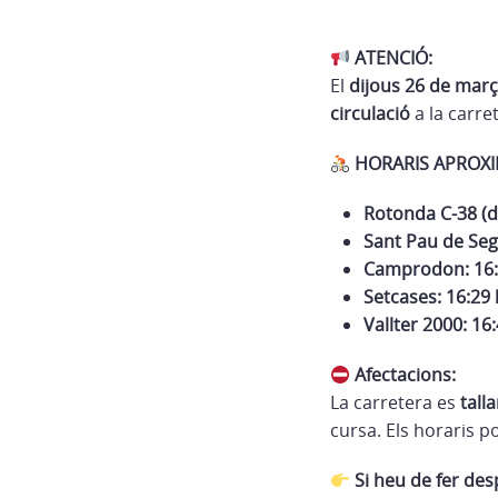
ATENCIÓ:
El
dijous 26 de març
circulació
a la carre
HORARIS APROXI
Rotonda C-38 (di
Sant Pau de Seg
Camprodon: 16:
Setcases: 16:29 
Vallter 2000: 16
Afectacions:
La carretera es
tall
cursa. Els horaris p
Si heu de fer de