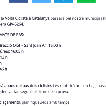
la
Volta Ciclista a Catalunya
passarà pel nostre municipi i 
tera
GIV-5264
.
MATS DE PAS:
recció Olot – Sant Joan A.): 16:00 h
úries: 16:05 h
13 h
h
:46 h
arà abans del pas dels ciclistes
i es reobrirà un cop hagi pass
oden variar segons el ritme de la prova.
splaçaments
, planifiqueu-los amb temps!