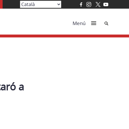
Cerca
Menú
taró a